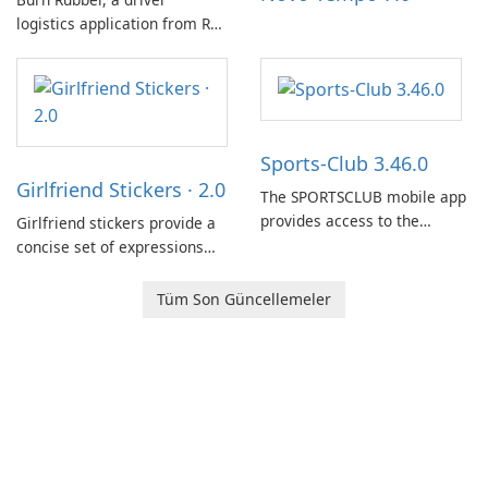
logistics application from Rail
Delivery Services, is designed
to streamline communication
between drivers and
dispatchers, focusing on
efficient information sharing
Sports-Club 3.46.0
to support day-to-day
Girlfriend Stickers · 2.0
coordination and operations.
The SPORTSCLUB mobile app
provides access to the
Girlfriend stickers provide a
SPORTSCLUB fitness studio
concise set of expressions
from a smartphone, focusing
for daily chat on iPhone, iPad,
on scheduling, data tracking,
and other Apple devices. The
Tüm Son Güncellemeler
and training support. It aims
collection centers on girly
to streamline daily workouts
imagery designed to
and trainer collaboration.
accompany conversations
with a lighthearted tone.