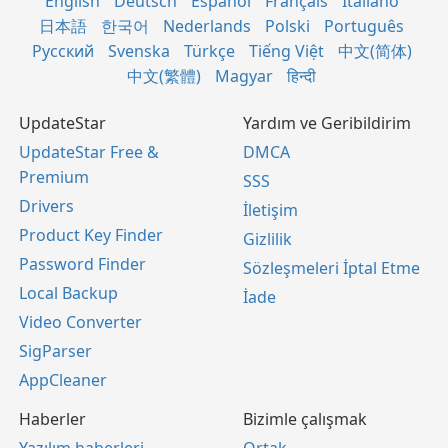
English
Deutsch
Español
Français
Italiano
日本語
한국어
Nederlands
Polski
Português
Русский
Svenska
Türkçe
Tiếng Việt
中文(简体)
中文(繁體)
Magyar
हिन्दी
UpdateStar
Yardım ve Geribildirim
UpdateStar Free &
DMCA
Premium
SSS
Drivers
İletişim
Product Key Finder
Gizlilik
Password Finder
Sözleşmeleri İptal Etme
Local Backup
İade
Video Converter
SigParser
AppCleaner
Haberler
Bizimle çalışmak