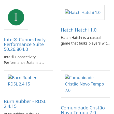
I
Hatch Hatchi 1.0
Hatch Hatchi is a casual
Intel® Connectivity
game that tasks players with
Performance Suite
50.26.804.0
achieving a high score,
hatching eggs, and sharing
Intel® Connectivity
progress with friends. The
Performance Suite is a
experience centers on
network optimization utility
incubating eggs and
designed to identify factors
expanding gameplay through
that affect connectivity and
continued hatching.
apply adaptive adjustments.
Burn Rubber - RDSL
2.4.15
Comunidade Cristão
Novo Tempo 7.0
Burn Rubber, a driver